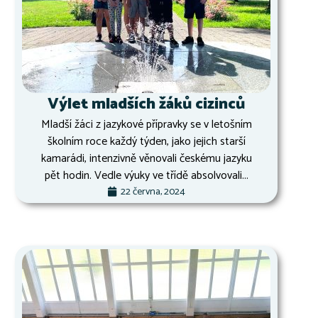
Výlet mladších žáků cizinců
Mladší žáci z jazykové přípravky se v letošním
školním roce každý týden, jako jejich starší
kamarádi, intenzivně věnovali českému jazyku
pět hodin. Vedle výuky ve třídě absolvovali...
22 června, 2024