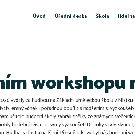
Úvod
Úřední deska
Škola
Jídelna
ním workshopu 
na 2026 vydaly za hudbou na Základní uměleckou školu v Místku.
ívaly jemný vánek i pořádnou bouři a s nadšením si vyzkouše
m učitelé hudební školy zahráli znělky ze známých Večerníčků.
mohly hudební nástroje samy vyzkoušet! Do ruky vzaly klarinet, 
ou. Hudba, radost a nadšení. Přesně takový byl náš hudební w