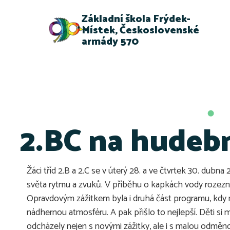
Základní škola Frýdek-
Místek, Československé
armády 570
2.BC na hudeb
Žáci tříd 2.B a 2.C se v úterý 28. a ve čtvrtek 30. dub
světa rytmu a zvuků. V příběhu o kapkách vody rozezn
Opravdovým zážitkem byla i druhá část programu, kdy ná
nádhernou atmosféru. A pak přišlo to nejlepší. Děti si 
odcházely nejen s novými zážitky, ale i s malou odměn