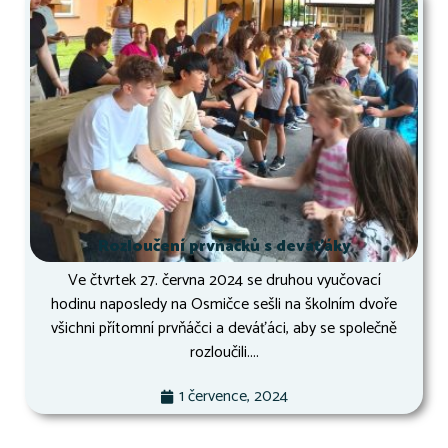
Rozloučení prvňáčků s deváťáky
Ve čtvrtek 27. června 2024 se druhou vyučovací
hodinu naposledy na Osmičce sešli na školním dvoře
všichni přítomní prvňáčci a deváťáci, aby se společně
rozloučili....
1 července, 2024