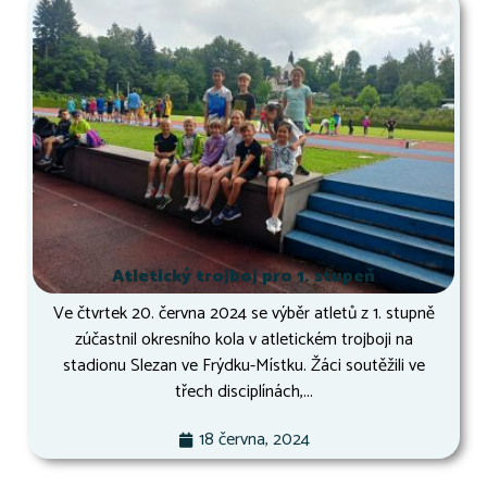
Atletický trojboj pro 1. stupeň
Ve čtvrtek 20. června 2024 se výběr atletů z 1. stupně
zúčastnil okresního kola v atletickém trojboji na
stadionu Slezan ve Frýdku-Místku. Žáci soutěžili ve
třech disciplínách,...
18 června, 2024