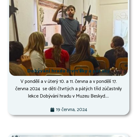
Dobývání hradu čtvrťáky a páťáky
V pondělí a v úterý 10. a 11. června a v pondělí 17.
června 2024 se děti čtvrtých a pátých tříd zúčastnily
lekce Dobývání hradu v Muzeu Beskyd....
19 června, 2024