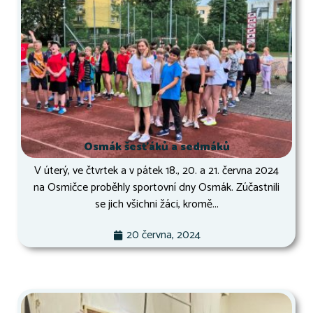
Osmák šesťáků a sedmáků
V úterý, ve čtvrtek a v pátek 18., 20. a 21. června 2024
na Osmičce proběhly sportovní dny Osmák. Zúčastnili
se jich všichni žáci, kromě...
20 června, 2024