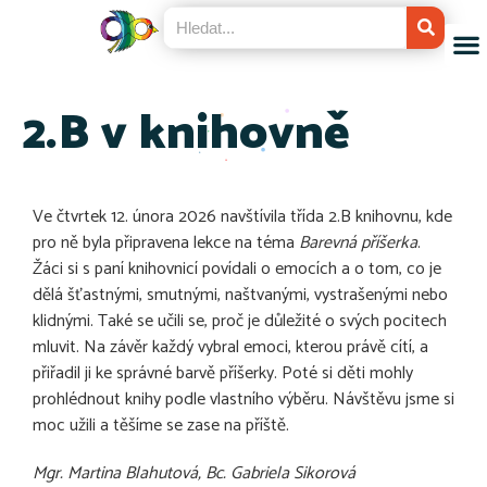
2.B v knihovně
Ve čtvrtek 12. února 2026 navštívila třída 2.B knihovnu, kde
pro ně byla připravena lekce na téma
Barevná příšerka
.
Žáci si s paní knihovnicí povídali o emocích a o tom, co je
dělá šťastnými, smutnými, naštvanými, vystrašenými nebo
klidnými. Také se učili se, proč je důležité o svých pocitech
mluvit. Na závěr každý vybral emoci, kterou právě cítí, a
přiřadil ji ke správné barvě příšerky. Poté si děti mohly
prohlédnout knihy podle vlastního výběru. Návštěvu jsme si
moc užili a těšíme se zase na příště.
Mgr. Martina Blahutová, Bc. Gabriela Sikorová