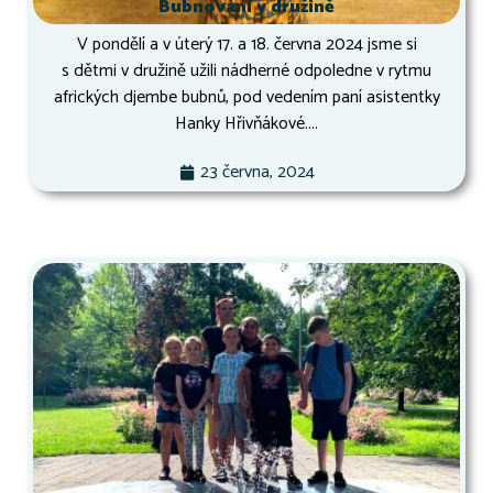
Bubnování v družině
V pondělí a v úterý 17. a 18. června 2024 jsme si
s dětmi v družině užili nádherné odpoledne v rytmu
afrických djembe bubnů, pod vedením paní asistentky
Hanky Hřivňákové....
23 června, 2024