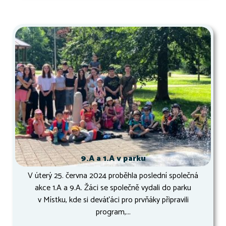
9.A a 1.A v parku
V úterý 25. června 2024 proběhla poslední společná
akce 1.A a 9.A. Žáci se společně vydali do parku
v Místku, kde si deváťáci pro prvňáky připravili
program,...