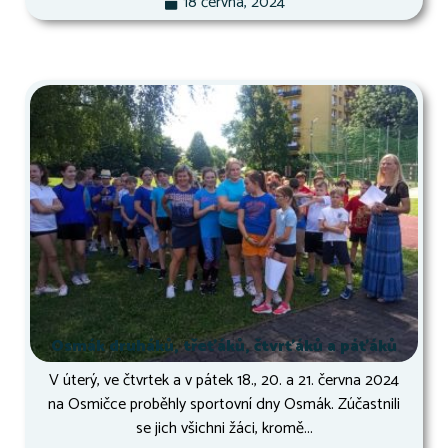
18 června, 2024
Osmák druháků, třeťáků, čtvrťáků a páťáků
V úterý, ve čtvrtek a v pátek 18., 20. a 21. června 2024
na Osmičce proběhly sportovní dny Osmák. Zúčastnili
se jich všichni žáci, kromě...