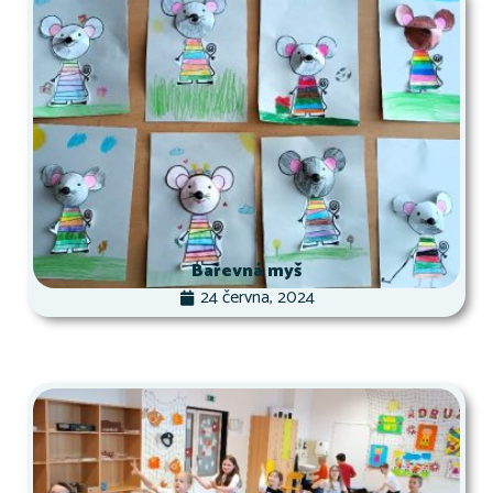
Barevná myš
24 června, 2024