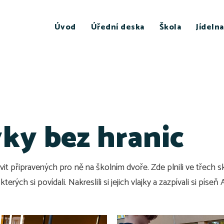
Úvod
Úřední deska
Škola
Jídelna
yky bez hranic
tivit připravených pro ně na školním dvoře. Zde plnili ve třech 
erých si povídali. Nakreslili si jejich vlajky a zazpívali si píseň A