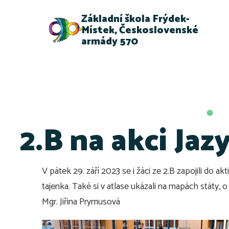
Základní škola Frýdek-
Místek, Československé
armády 570
2.B na akci Jaz
V pátek 29. září 2023 se i žáci ze 2.B zapojili do ak
tajenka. Také si v atlase ukázali na mapách státy, o kt
Mgr. Jiřina Prymusová