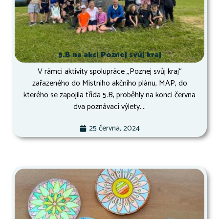
5.B na akci Poznej svůj kraj
V rámci aktivity spolupráce ,,Poznej svůj kraj“
zařazeného do Místního akčního plánu, MAP, do
kterého se zapojila třída 5.B, proběhly na konci června
dva poznávací výlety....
25 června, 2024