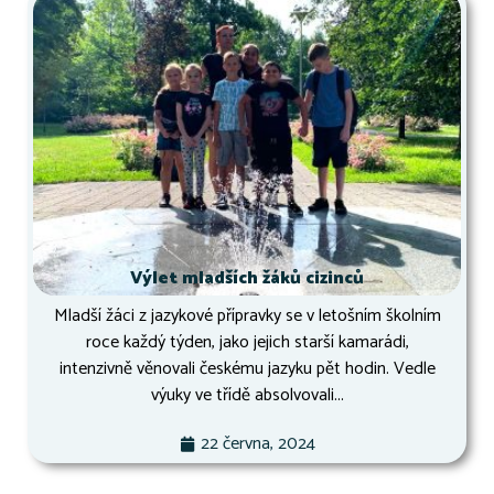
Výlet mladších žáků cizinců
Mladší žáci z jazykové přípravky se v letošním školním
roce každý týden, jako jejich starší kamarádi,
intenzivně věnovali českému jazyku pět hodin. Vedle
výuky ve třídě absolvovali...
22 června, 2024