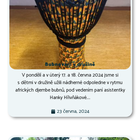
Bubnování v družině
V pondělí a v úterý 17. a 18. června 2024 jsme si
s dětmi v družině užili nádherné odpoledne v rytmu
afrických djembe bubnů, pod vedením paní asistentky
Hanky Hřivňákové....
23 června, 2024