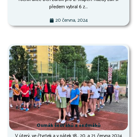
předem vybral 6 z...
20 června, 2024
Osmák šesťáků a sedmáků
V úterý, ve čtvrtek a v pátek 18., 20. a 21. června 2024