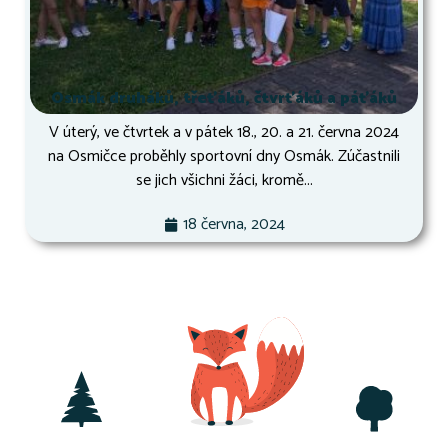
Osmák druháků, třeťáků, čtvrťáků a páťáků
V úterý, ve čtvrtek a v pátek 18., 20. a 21. června 2024
na Osmičce proběhly sportovní dny Osmák. Zúčastnili
se jich všichni žáci, kromě...
18 června, 2024