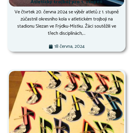
Atletický trojboj pro 1. stupeň
Ve čtvrtek 20. června 2024 se výběr atletů z 1. stupně
zúčastnil okresního kola v atletickém trojboji na
stadionu Slezan ve Frýdku-Místku. Žáci soutěžili ve
třech disciplínách,...
18 června, 2024