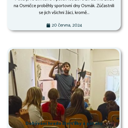
na Osmičce proběhly sportovní dny Osmák. Zúčastnili
se jich všichni žáci, kromě...
20 června, 2024
Dobývání hradu čtvrťáky a páťáky