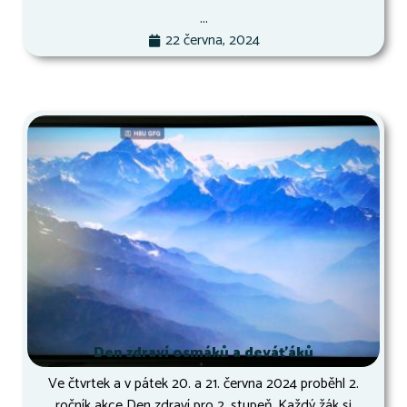
...
22 června, 2024
Den zdraví osmáků a deváťáků
Ve čtvrtek a v pátek 20. a 21. června 2024 proběhl 2.
ročník akce Den zdraví pro 2. stupeň. Každý žák si