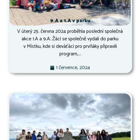
9.A a 1.A v parku
V úterý 25. června 2024 proběhla poslední společná
akce 1.A a 9.A. Žáci se společně vydali do parku
v Místku, kde si deváťáci pro prvňáky připravili
program,...
1 července, 2024