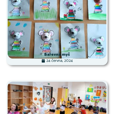
Barevná myš
24 června, 2024