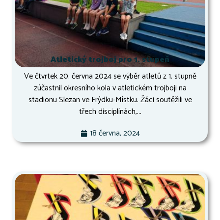
Atletický trojboj pro 1. stupeň
Ve čtvrtek 20. června 2024 se výběr atletů z 1. stupně
zúčastnil okresního kola v atletickém trojboji na
stadionu Slezan ve Frýdku-Místku. Žáci soutěžili ve
třech disciplínách,...
18 června, 2024