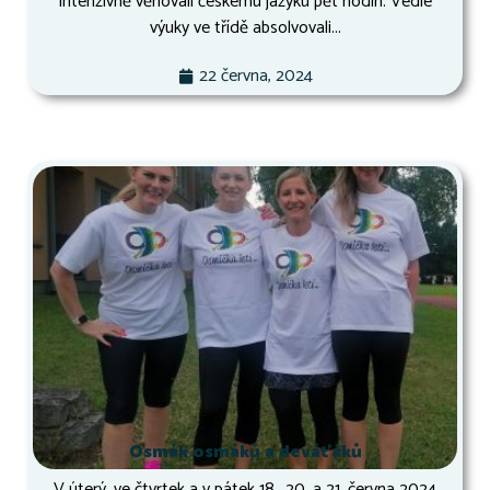
intenzivně věnovali českému jazyku pět hodin. Vedle
výuky ve třídě absolvovali...
22 června, 2024
Osmák osmáků a deváťáků
V úterý, ve čtvrtek a v pátek 18., 20. a 21. června 2024