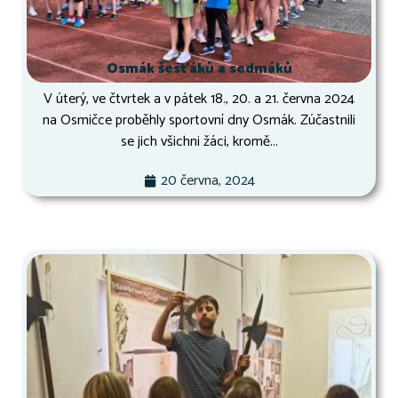
Osmák šesťáků a sedmáků
V úterý, ve čtvrtek a v pátek 18., 20. a 21. června 2024
na Osmičce proběhly sportovní dny Osmák. Zúčastnili
se jich všichni žáci, kromě...
20 června, 2024