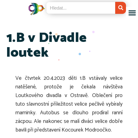
1.B v Divadle
loutek
Ve čtvrtek 20.4.2023 děti 1.B vstávaly velice
natěšené, protože je čekala návštěva
Loutkového divadla v Ostravě.
Oblečení pro
tuto slavnostní příležitost velice pečlivě vybíraly
maminky. Autobus se dlouho prodíral ranní
zácpou. Ale nakonec se malí diváci velice dobře
bavili při představení Kocourek Modroočko.