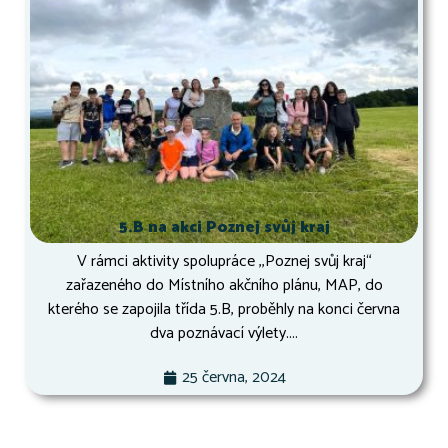
5.B na akci Poznej svůj kraj
V rámci aktivity spolupráce ,,Poznej svůj kraj“
zařazeného do Místního akčního plánu, MAP, do
kterého se zapojila třída 5.B, proběhly na konci června
dva poznávací výlety....
25 června, 2024