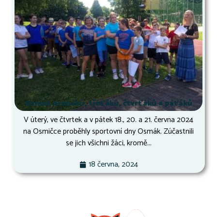
Osmák druháků, třeťáků, čtvrťáků a páťáků
V úterý, ve čtvrtek a v pátek 18., 20. a 21. června 2024
na Osmičce proběhly sportovní dny Osmák. Zúčastnili
se jich všichni žáci, kromě...
18 června, 2024