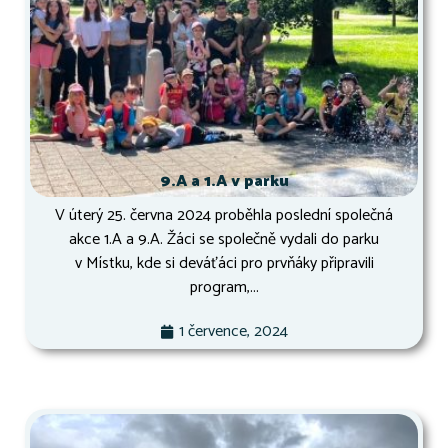
9.A a 1.A v parku
V úterý 25. června 2024 proběhla poslední společná
akce 1.A a 9.A. Žáci se společně vydali do parku
v Místku, kde si deváťáci pro prvňáky připravili
program,...
1 července, 2024