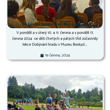
Dobývání hradu čtvrťáky a páťáky
V pondělí a v úterý 10. a 11. června a v pondělí 17.
června 2024 se děti čtvrtých a pátých tříd zúčastnily
lekce Dobývání hradu v Muzeu Beskyd....
19 června, 2024