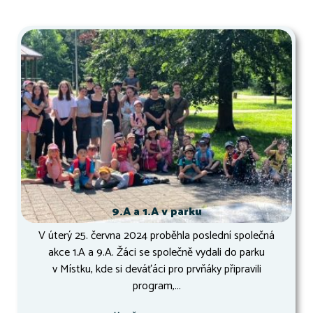
9.A a 1.A v parku
V úterý 25. června 2024 proběhla poslední společná
akce 1.A a 9.A. Žáci se společně vydali do parku
v Místku, kde si deváťáci pro prvňáky připravili
program,...