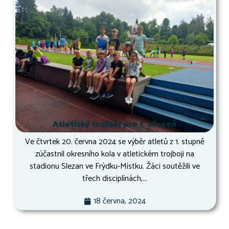
Atletický trojboj pro 1. stupeň
Ve čtvrtek 20. června 2024 se výběr atletů z 1. stupně
zúčastnil okresního kola v atletickém trojboji na
stadionu Slezan ve Frýdku-Místku. Žáci soutěžili ve
třech disciplínách,...
18 června, 2024