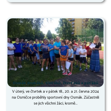
Osmák druháků, třeťáků, čtvrťáků a páťáků
V úterý, ve čtvrtek a v pátek 18., 20. a 21. června 2024
na Osmičce proběhly sportovní dny Osmák. Zúčastnili
se jich všichni žáci, kromě...