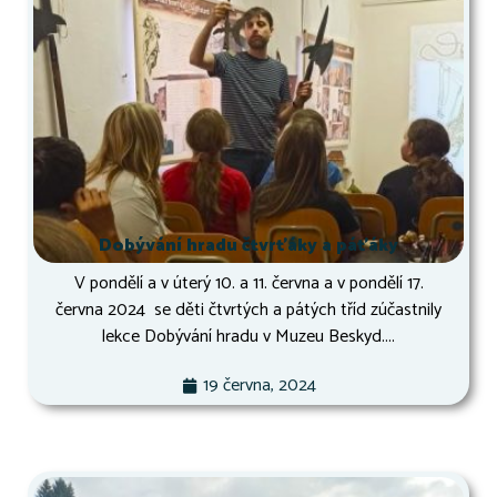
Dobývání hradu čtvrťáky a páťáky
V pondělí a v úterý 10. a 11. června a v pondělí 17.
června 2024 se děti čtvrtých a pátých tříd zúčastnily
lekce Dobývání hradu v Muzeu Beskyd....
19 června, 2024