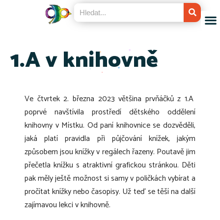
1.A v knihovně
Ve čtvrtek 2. března 2023 většina prvňáčků z 1.A
poprvé navštívila prostředí dětského oddělení
knihovny v Místku. Od paní knihovnice se dozvěděli,
jaká platí pravidla při půjčování knížek, jakým
způsobem jsou knížky v regálech řazeny. Poutavě jim
přečetla knížku s atraktivní grafickou stránkou. Děti
pak měly ještě možnost si samy v poličkách vybírat a
pročítat knížky nebo časopisy. Už teď se těší na další
zajímavou lekci v knihovně.