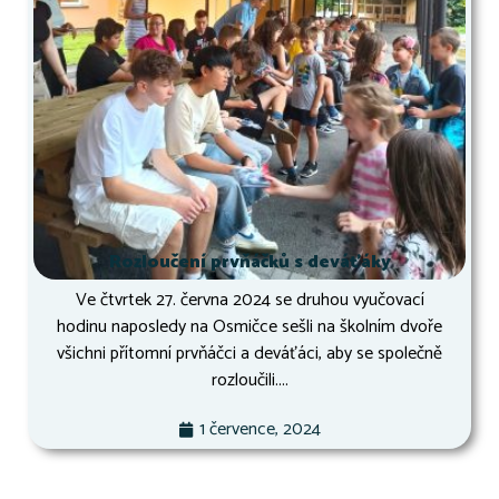
Rozloučení prvňáčků s deváťáky
Ve čtvrtek 27. června 2024 se druhou vyučovací
hodinu naposledy na Osmičce sešli na školním dvoře
všichni přítomní prvňáčci a deváťáci, aby se společně
rozloučili....
1 července, 2024