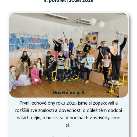
II. pololetí 2025/2026
Husité ve 4.A
První lednové dny roku 2025 jsme si zopakovali a
rozšířili své znalosti a dovednosti o důležitém období
našich dějin, o husitství. V hodinách vlastivědy jsme
si...