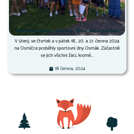
Osmák druháků, třeťáků, čtvrťáků a páťáků
V úterý, ve čtvrtek a v pátek 18., 20. a 21. června 2024
na Osmičce proběhly sportovní dny Osmák. Zúčastnili
se jich všichni žáci, kromě...
18 června, 2024