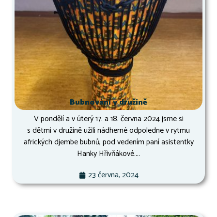
Bubnování v družině
V pondělí a v úterý 17. a 18. června 2024 jsme si
s dětmi v družině užili nádherné odpoledne v rytmu
afrických djembe bubnů, pod vedením paní asistentky
Hanky Hřivňákové....
23 června, 2024