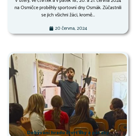
V úterý, ve čtvrtek a v pátek 18., 20. a 21. června 2024
na Osmičce proběhly sportovní dny Osmák. Zúčastnili
se jich všichni žáci, kromě...
20 června, 2024
Dobývání hradu čtvrťáky a páťáky