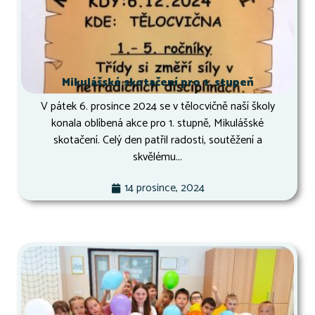
Mikulášské skotačení pro 1. stupeň
V pátek 6. prosince 2024 se v tělocvičně naší školy
konala oblíbená akce pro 1. stupně, Mikulášské
skotačení. Celý den patřil radosti, soutěžení a
skvělému...
14 prosince, 2024