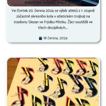
Atletický trojboj pro 1. stupeň
Ve čtvrtek 20. června 2024 se výběr atletů z 1. stupně
zúčastnil okresního kola v atletickém trojboji na
stadionu Slezan ve Frýdku-Místku. Žáci soutěžili ve
třech disciplínách,...
18 června, 2024