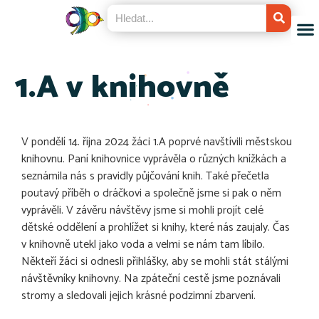
1.A v knihovně
V pondělí 14. října 2024 žáci 1.A poprvé navštívili městskou
knihovnu. Paní knihovnice vyprávěla o různých knížkách a
seznámila nás s pravidly půjčování knih. Také přečetla
poutavý příběh o dráčkovi a společně jsme si pak o něm
vyprávěli. V závěru návštěvy jsme si mohli projít celé
dětské oddělení a prohlížet si knihy, které nás zaujaly. Čas
v knihovně utekl jako voda a velmi se nám tam líbilo.
Někteří žáci si odnesli přihlášky, aby se mohli stát stálými
návštěvníky knihovny. Na zpáteční cestě jsme poznávali
stromy a sledovali jejich krásné podzimní zbarvení.