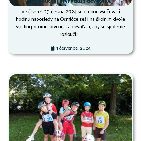
Rozloučení prvňáčků s deváťáky
Ve čtvrtek 27. června 2024 se druhou vyučovací
hodinu naposledy na Osmičce sešli na školním dvoře
všichni přítomní prvňáčci a deváťáci, aby se společně
rozloučili....
1 července, 2024