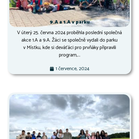
9.A a 1.A v parku
V úterý 25. června 2024 proběhla poslední společná
akce 1.A a 9.A. Žáci se společně vydali do parku
v Místku, kde si deváťáci pro prvňáky připravili
program,...
1 července, 2024