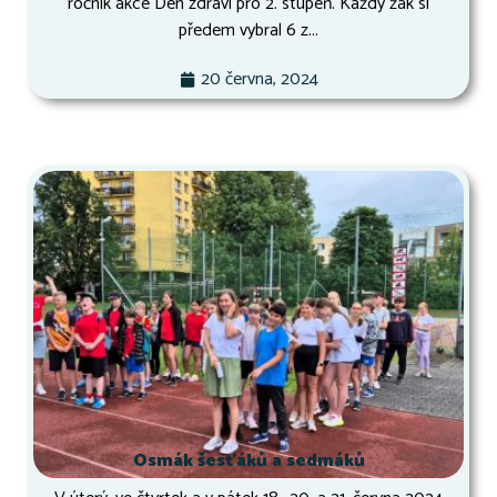
ročník akce Den zdraví pro 2. stupeň. Každý žák si
předem vybral 6 z...
20 června, 2024
Osmák šesťáků a sedmáků