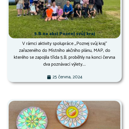
5.B na akci Poznej svůj kraj
V rámci aktivity spolupráce ,,Poznej svůj kraj“
zařazeného do Místního akčního plánu, MAP, do
kterého se zapojila třída 5.B, proběhly na konci června
dva poznávací výlety....
25 června, 2024