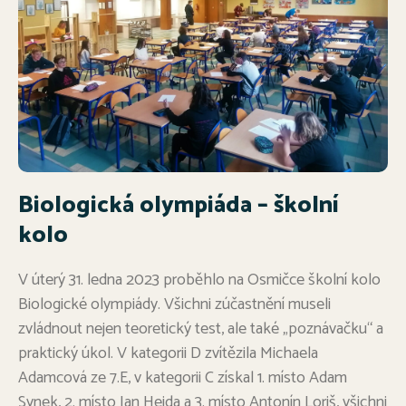
Biologická olympiáda – školní
kolo
V úterý 31. ledna 2023 proběhlo na Osmičce školní kolo
Biologické olympiády. Všichni zúčastnění museli
zvládnout nejen teoretický test, ale také „poznávačku“ a
praktický úkol. V kategorii D zvítězila Michaela
Adamcová ze 7.E, v kategorii C získal 1. místo Adam
Synek, 2. místo Jan Hejda a 3. místo Antonín Loriš, všichni