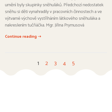
umění byly skupinky sněhuláků. Předchozí nedostatek
sněhu si děti vynahradily v pracovních činnostech a ve
výtvarné výchově vystříháním látkového sněhuláka a
nakreslením tučňáčka. Mgr. Jiřina Prymusová
Continue reading ➝
1
2
3
4
5