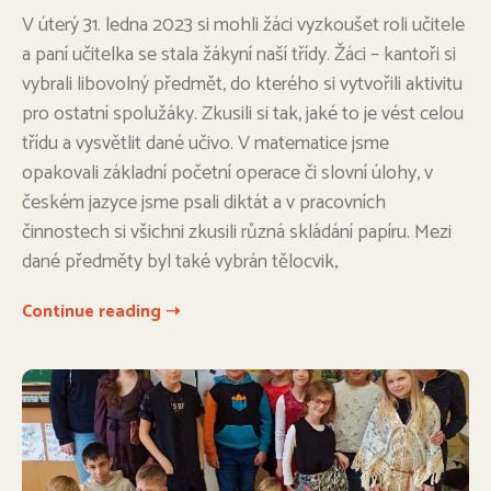
V úterý 31. ledna 2023 si mohli žáci vyzkoušet roli učitele
a paní učitelka se stala žákyní naší třídy. Žáci – kantoři si
vybrali libovolný předmět, do kterého si vytvořili aktivitu
pro ostatní spolužáky. Zkusili si tak, jaké to je vést celou
třídu a vysvětlit dané učivo. V matematice jsme
opakovali základní početní operace či slovní úlohy, v
českém jazyce jsme psali diktát a v pracovních
činnostech si všichni zkusili různá skládání papíru. Mezi
dané předměty byl také vybrán tělocvik,
Continue reading ➝