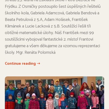
středu 25. ledna na Základní škole Petra Bezruče ve
Frýdku. Z Osmičky postoupilo šest úspěšných řešitelů
školního kola, Gabriela Adamcová, Gabriela Bendová a
Beata Petrulová z 5.A, Adam Holásek, František
Klimánek a Lucie Lacková z 5.B. Soutěžící řešili tři
obtížné matematické úlohy. Náš František mezi 99
soutěžícími vybojoval fantastické 2. místo! Frantovi
gratulujeme a všem děkujeme za vzornou reprezentaci
školy. Mgr. Renáta Polomská
Continue reading ➝