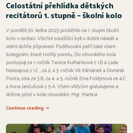
Celostátní přehlídka dětských
recitátorů 1. stupně – školní kolo
V pondělí 30. ledna 2023 proběhlo na 1. stupni školní
kolo v recitaci. Všichni soutěžící byli v dobré náladě a
velmi dobře připraveni. Poděkování patří také všem
kolegyním, které tvořily porotu. Do obvodního kola
postupují za 1. ročník Tereza Kulhánková z 1.B a Lada
Nalerajová z 1.C , za 2. a 3. ročník Vít Klimánek a Dominik
Ponča, oba ze 3.B, za 4. a 5. ročník Ema Foldynová ze 4.C
a Anna Jančušová z 5.A. Všem vítězům gratulujeme a
držíme pěsti v kole obvodním. Mgr. Martina
Continue reading ➝