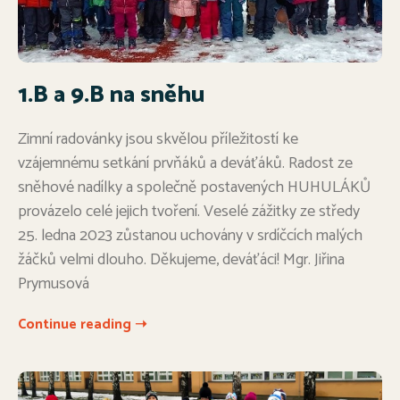
1.B a 9.B na sněhu
Zimní radovánky jsou skvělou příležitostí ke
vzájemnému setkání prvňáků a deváťáků. Radost ze
sněhové nadílky a společně postavených HUHULÁKŮ
provázelo celé jejich tvoření. Veselé zážitky ze středy
25. ledna 2023 zůstanou uchovány v srdíčcích malých
žáčků velmi dlouho. Děkujeme, deváťáci! Mgr. Jiřina
Prymusová
Continue reading ➝