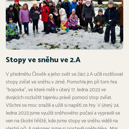
Stopy ve sněhu ve 2.A
V předmětu Člověk a jeho svět se žáci 2.A učili rozlišovat
stopy zvířat ve sněhu v zimě. Pomohla jim při tom hra
“bojovka”, ve které měli v úterý 17. ledna 2023 ve
dvojicích rozluštit tajenku právě pomocí stop zvířat.
Všichni se moc snažili a užili si napětí ze hry. V úterý 24.
ledna 2023 jsme využili sněhového počasí a vypravili se
ven na školní hřiště, kde jsme stopy ve sněhu viděli na
vlastní oči. A nakonec jsme si postavili sněhuláka. Mgr.