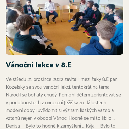
Vánoční lekce v 8.E
Ve středu 21. prosince 2022 zavítal i mezi žáky 8.E pan
Kozelský se svou vánoční lekcí, tentokrát na téma
Narodil se bohatý chudý. Pomohl dětem zorientovat se
v podobnostech z narození Ježíška a událostech
moderní doby i uvědomit si význam lidských vazeb a
vztahů nejen v období Vánoc. Hodně se mi to líbilo …
Denisa Bylo to hodně k zamyšlení … Kája Bylo to