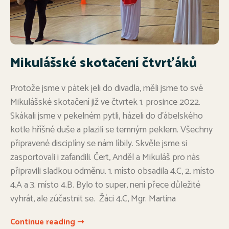
Mikulášské skotačení čtvrťáků
Protože jsme v pátek jeli do divadla, měli jsme to své
Mikulášské skotačení již ve čtvrtek 1. prosince 2022.
Skákali jsme v pekelném pytli, házeli do ďábelského
kotle hříšné duše a plazili se temným peklem. Všechny
připravené disciplíny se nám líbily. Skvěle jsme si
zasportovali i zafandili. Čert, Anděl a Mikuláš pro nás
připravili sladkou odměnu. 1. místo obsadila 4.C, 2. místo
4.A a 3. místo 4.B. Bylo to super, není přece důležité
vyhrát, ale zúčastnit se. Žáci 4.C, Mgr. Martina
Continue reading ➝