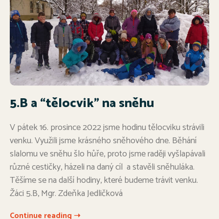
5.B a “tělocvik” na sněhu
V pátek 16. prosince 2022 jsme hodinu tělocviku strávili
venku. Využili jsme krásného sněhového dne. Běhání
slalomu ve sněhu šlo hůře, proto jsme raději vyšlapávali
různé cestičky, házeli na daný cíl a stavěli sněhuláka.
Těšíme se na další hodiny, které budeme trávit venku.
Žáci 5.B, Mgr. Zdeňka Jedličková
Continue reading ➝