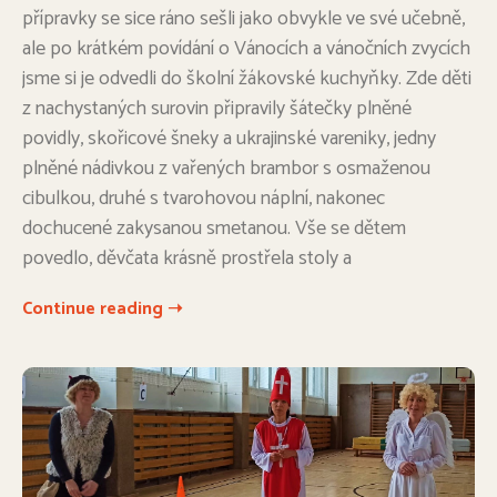
přípravky se sice ráno sešli jako obvykle ve své učebně,
ale po krátkém povídání o Vánocích a vánočních zvycích
jsme si je odvedli do školní žákovské kuchyňky. Zde děti
z nachystaných surovin připravily šátečky plněné
povidly, skořicové šneky a ukrajinské vareniky, jedny
plněné nádivkou z vařených brambor s osmaženou
cibulkou, druhé s tvarohovou náplní, nakonec
dochucené zakysanou smetanou. Vše se dětem
povedlo, děvčata krásně prostřela stoly a
Continue reading ➝