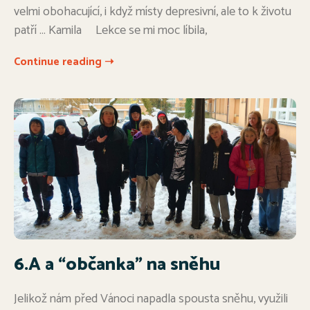
velmi obohacující, i když místy depresivní, ale to k životu
patří … Kamila Lekce se mi moc líbila,
Continue reading ➝
6.A a “občanka” na sněhu
Jelikož nám před Vánoci napadla spousta sněhu, využili