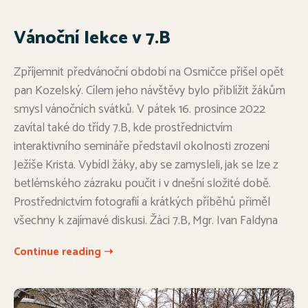
Vánoční lekce v 7.B
Zpříjemnit předvánoční období na Osmičce přišel opět
pan Kozelský. Cílem jeho návštěvy bylo přiblížit žákům
smysl vánočních svátků. V pátek 16. prosince 2022
zavítal také do třídy 7.B, kde prostřednictvím
interaktivního semináře představil okolnosti zrození
Ježíše Krista. Vybídl žáky, aby se zamysleli, jak se lze z
betlémského zázraku poučit i v dnešní složité době.
Prostřednictvím fotografií a krátkých příběhů přiměl
všechny k zajímavé diskusi. Žáci 7.B, Mgr. Ivan Faldyna
Continue reading ➝